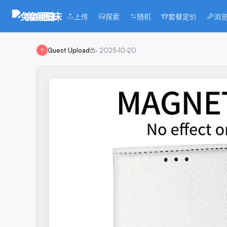
兔兔图床
上传
探索
随机
套餐定价
浏
Guest Upload
·
2025-10-20
?