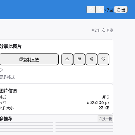
登录
注 册
241
次浏览
分享此图片
复制直链
更多格式
图片信息
JPG
格式
632x206 px
尺寸
23 KB
文件大小
多推荐
换一批