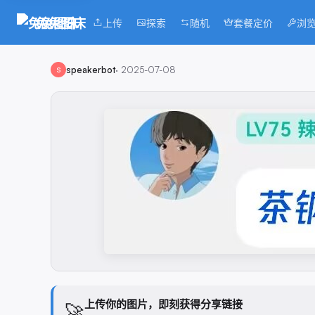
兔兔图床
上传
探索
随机
套餐定价
浏
speakerbot
·
2025-07-08
S
上传你的图片，即刻获得分享链接
🚀