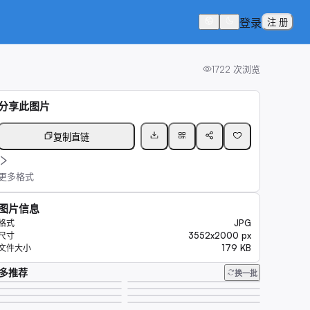
登录
注 册
1722
次浏览
分享此图片
复制直链
更多格式
图片信息
JPG
格式
3552x2000 px
尺寸
179 KB
文件大小
多推荐
换一批