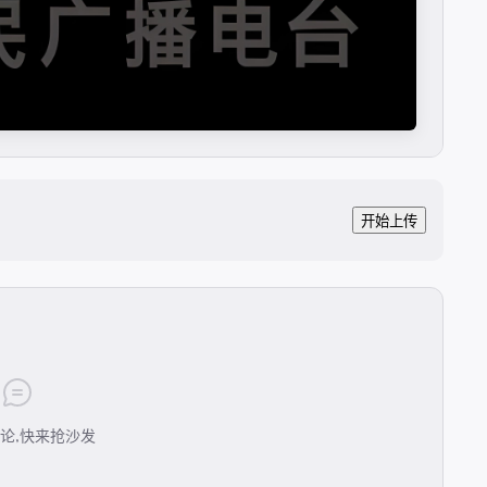
开始上传
论,快来抢沙发