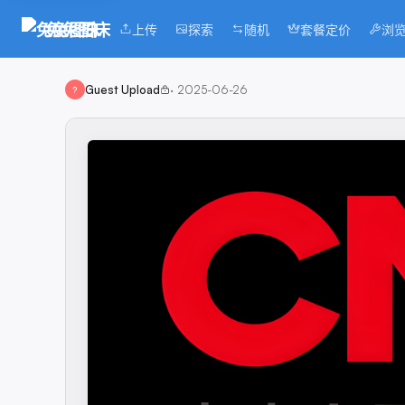
兔兔图床
上传
探索
随机
套餐定价
浏
Guest Upload
·
2025-06-26
?