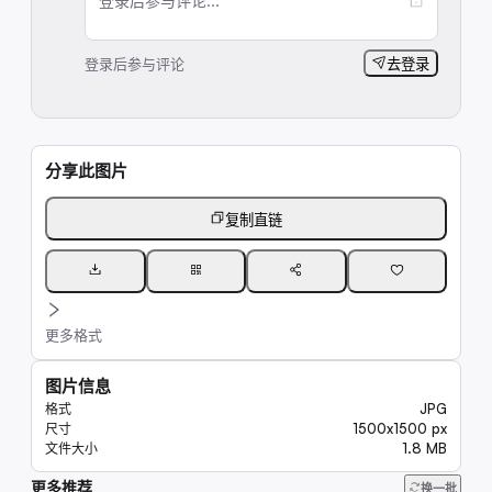
登录后参与评论...
登录后参与评论
去登录
分享此图片
复制直链
更多格式
图片信息
JPG
格式
1500x1500 px
尺寸
1.8 MB
文件大小
更多推荐
289K
换一批
15K