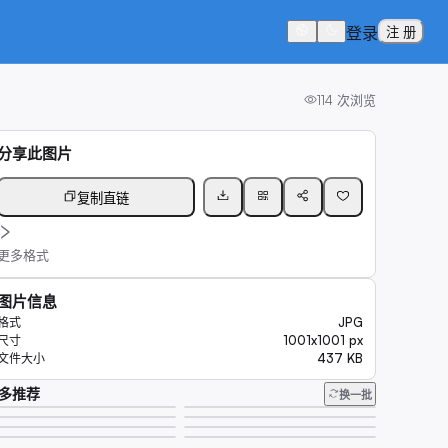
登录
注 册
114
次浏览
分享此图片
复制直链
更多格式
图片信息
JPG
格式
1001x1001 px
尺寸
437 KB
文件大小
多推荐
换一批