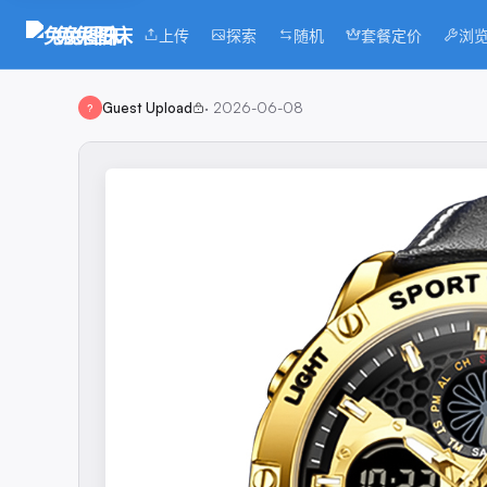
兔兔图床
上传
探索
随机
套餐定价
浏
Guest Upload
·
2026-06-08
?