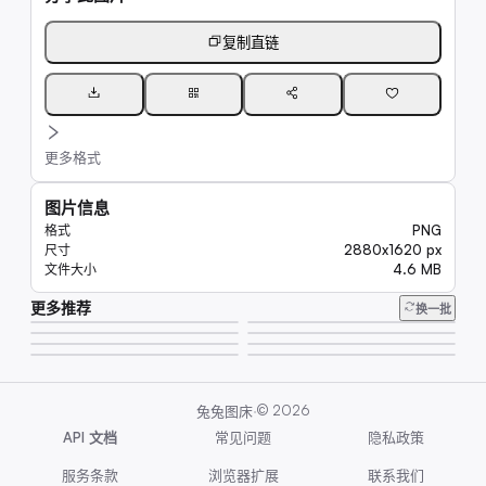
复制直链
更多格式
图片信息
PNG
格式
2880x1620 px
尺寸
4.6 MB
文件大小
更多推荐
345
换一批
18
295
406
271
353
353
350
·
©
2026
兔兔图床
API 文档
常见问题
隐私政策
服务条款
浏览器扩展
联系我们