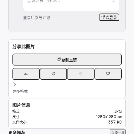
登录后参与评论...
登录后参与评论
去登录
分享此图片
复制直链
更多格式
图片信息
JPG
格式
1280x1280 px
尺寸
357 KB
文件大小
更多推荐
310K
换一批
6.6K