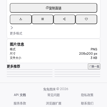
复制直链
更多格式
图片信息
PNG
格式
208x200 px
尺寸
3 KB
文件大小
更多推荐
9.4K
换一批
12K
7.8K
46K
6.9K
217K
29K
15K
·
©
2026
兔兔图床
API 文档
常见问题
隐私政策
服务条款
浏览器扩展
联系我们