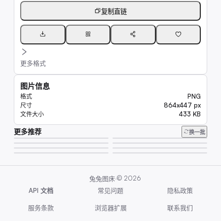
复制直链
更多格式
图片信息
PNG
格式
864x447 px
尺寸
433 KB
文件大小
更多推荐
20K
换一批
23K
15K
20K
6.6K
46K
6.7K
310K
·
©
2026
兔兔图床
API 文档
常见问题
隐私政策
服务条款
浏览器扩展
联系我们