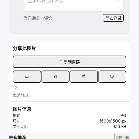
登录后参与评论...
登录后参与评论
去登录
分享此图片
复制直链
更多格式
图片信息
JPG
格式
1500x1500 px
尺寸
133 KB
文件大小
更多推荐
289K
换一批
23K