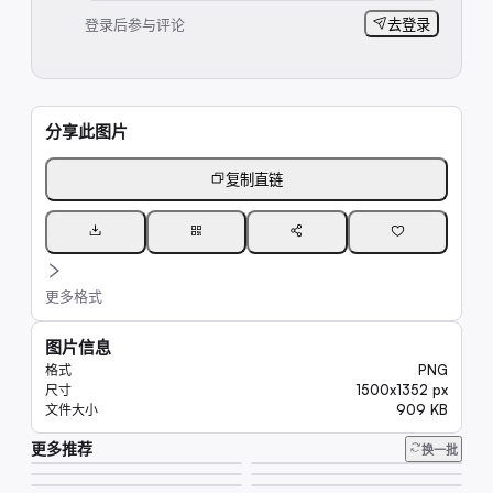
登录后参与评论
去登录
分享此图片
复制直链
更多格式
图片信息
PNG
格式
1500x1352 px
尺寸
909 KB
文件大小
更多推荐
6.6K
换一批
8.0K
6.6K
16K
9.8K
6.6K
61K
6.6K