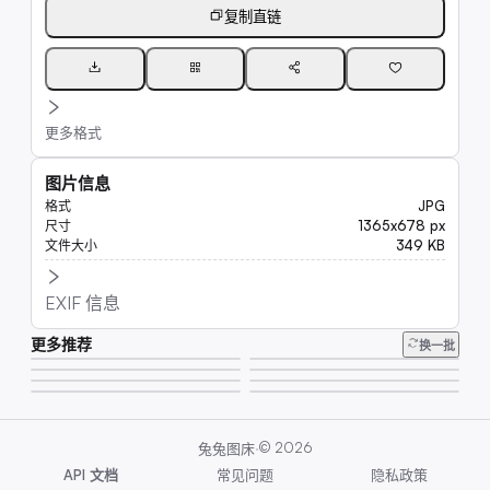
复制直链
更多格式
图片信息
JPG
格式
1365x678 px
尺寸
349 KB
文件大小
EXIF 信息
更多推荐
14K
换一批
11K
20K
6.6K
8.0K
23K
6.6K
6.7K
·
©
2026
兔兔图床
API 文档
常见问题
隐私政策