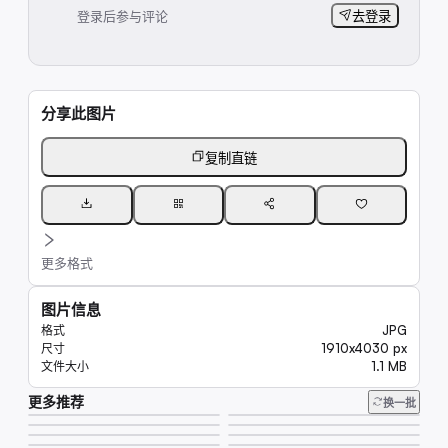
登录后参与评论
去登录
分享此图片
复制直链
更多格式
图片信息
JPG
格式
1910x4030 px
尺寸
1.1 MB
文件大小
更多推荐
237
换一批
157
145
179
263
159
229
251