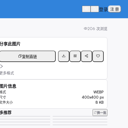
登录
注 册
206
次浏览
分享此图片
复制直链
更多格式
图片信息
WEBP
格式
400x400 px
尺寸
8 KB
文件大小
多推荐
换一批