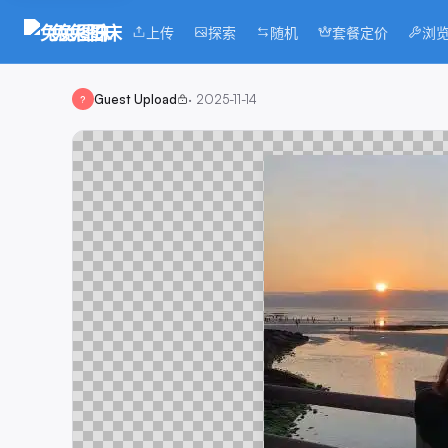
兔兔图床
上传
探索
随机
套餐定价
浏
Guest Upload
·
2025-11-14
?