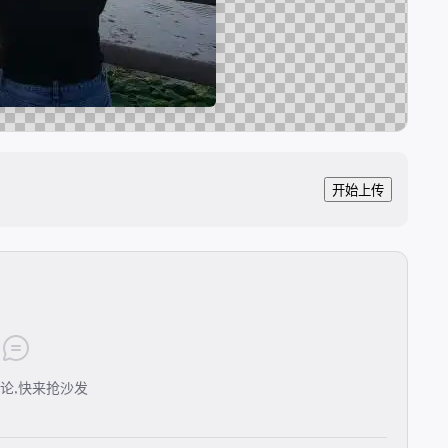
开始上传
论,快来抢沙发