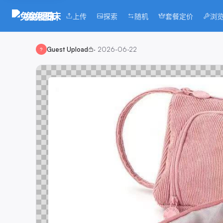
兔兔图床
上传
探索
随机
套餐定价
浏
Guest Upload
·
2026-06-22
?