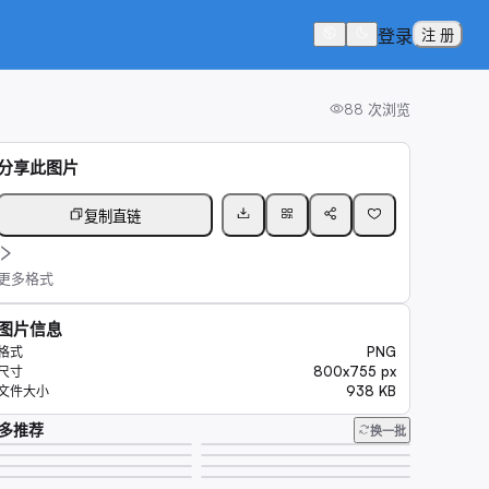
登录
注 册
88
次浏览
分享此图片
复制直链
更多格式
图片信息
PNG
格式
800x755 px
尺寸
938 KB
文件大小
多推荐
换一批