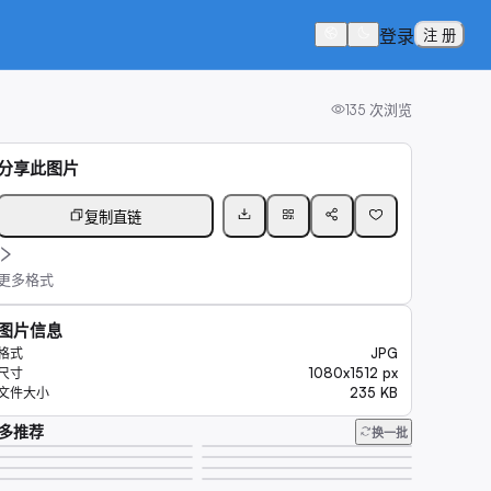
登录
注 册
135
次浏览
分享此图片
复制直链
更多格式
图片信息
JPG
格式
1080x1512 px
尺寸
235 KB
文件大小
多推荐
换一批