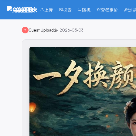
兔兔图床
上传
探索
随机
套餐定价
浏
Guest Upload
·
2026-05-03
?