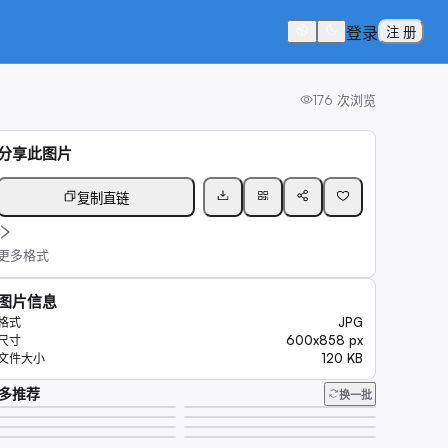
登录
注 册
176
次浏览
分享此图片
复制直链
更多格式
图片信息
JPG
格式
600x858 px
尺寸
120 KB
文件大小
多推荐
换一批