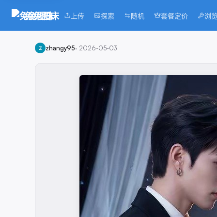
兔兔图床
上传
探索
随机
套餐定价
浏
zhangy95
·
2026-05-03
Z