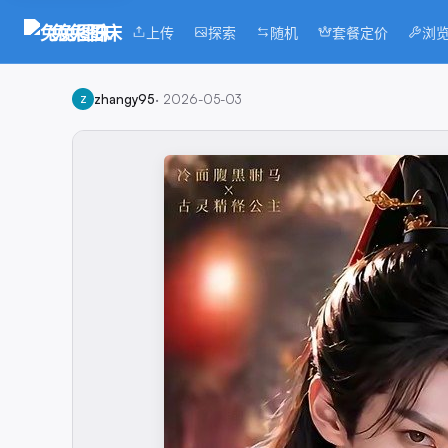
兔兔图床
上传
探索
随机
套餐定价
浏
zhangy95
·
2026-05-03
Z