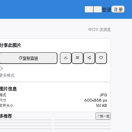
登录
注 册
129
次浏览
分享此图片
复制直链
更多格式
图片信息
JPG
格式
600x858 px
尺寸
161 KB
文件大小
多推荐
换一批