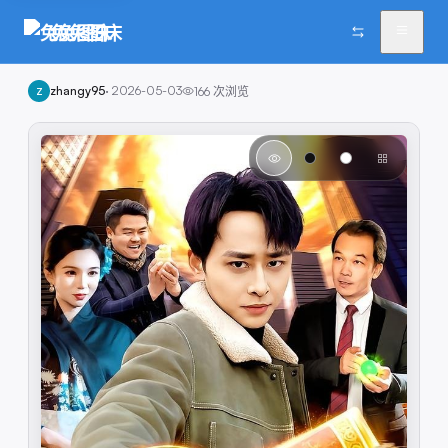
兔兔图床
zhangy95
·
2026-05-03
166
次浏览
Z