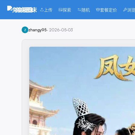
兔兔图床
上传
探索
随机
套餐定价
浏
zhangy95
·
2026-05-03
Z