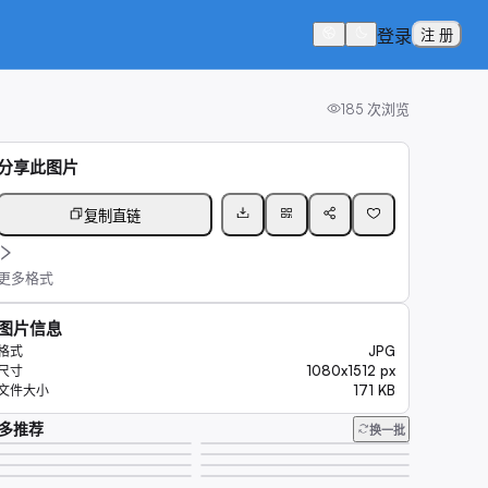
登录
注 册
185
次浏览
分享此图片
复制直链
更多格式
图片信息
JPG
格式
1080x1512 px
尺寸
171 KB
文件大小
多推荐
换一批