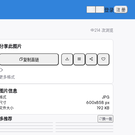
登录
注 册
214
次浏览
分享此图片
复制直链
更多格式
图片信息
JPG
格式
600x858 px
尺寸
192 KB
文件大小
多推荐
换一批