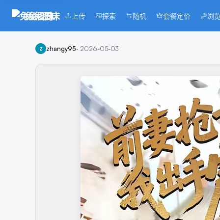
兔兔图床
上传
探索
随机
套餐定价
浏
zhangy95
·
2026-05-03
Z