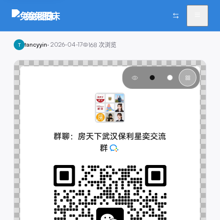
兔兔图床
tancyyin
·
2026-04-17
168
次浏览
T