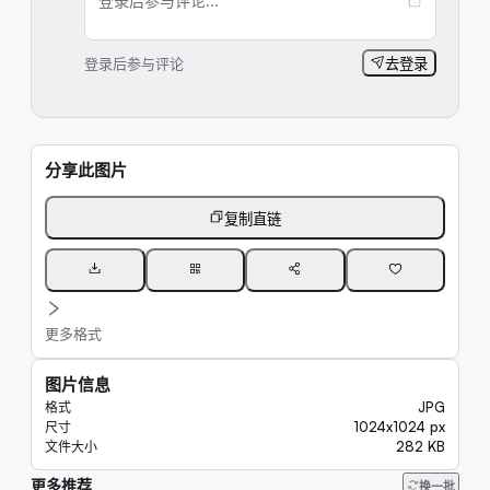
登录后参与评论...
登录后参与评论
去登录
分享此图片
复制直链
更多格式
图片信息
JPG
格式
1024x1024 px
尺寸
282 KB
文件大小
更多推荐
261
换一批
337