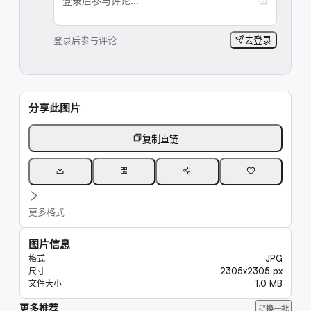
登录后参与评论...
登录后参与评论
去登录
分享此图片
复制直链
更多格式
图片信息
JPG
格式
2305x2305 px
尺寸
1.0 MB
文件大小
更多推荐
43K
换一批
8.1K