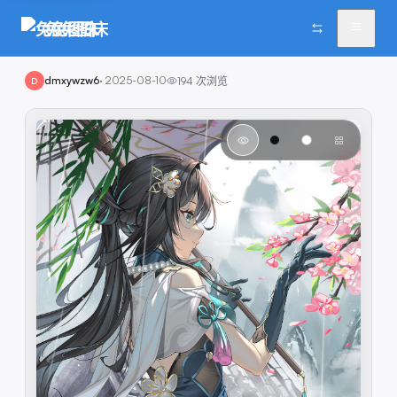
兔兔图床
dmxywzw6
·
2025-08-10
194
次浏览
D