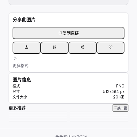
分享此图片
复制直链
更多格式
图片信息
PNG
格式
512x384 px
尺寸
20 KB
文件大小
更多推荐
162
换一批
122
122
160
96
145
142
93
·
©
2026