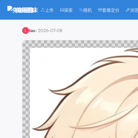
兔兔图床
上传
探索
随机
套餐定价
浏
liao
·
2026-07-08
L