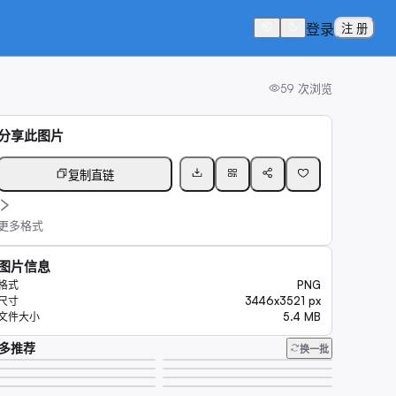
登录
注 册
59
次浏览
分享此图片
复制直链
更多格式
图片信息
PNG
格式
3446x3521 px
尺寸
5.4 MB
文件大小
多推荐
换一批