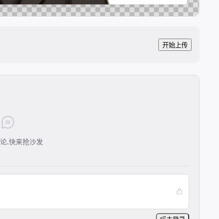
开始上传
论,快来抢沙发