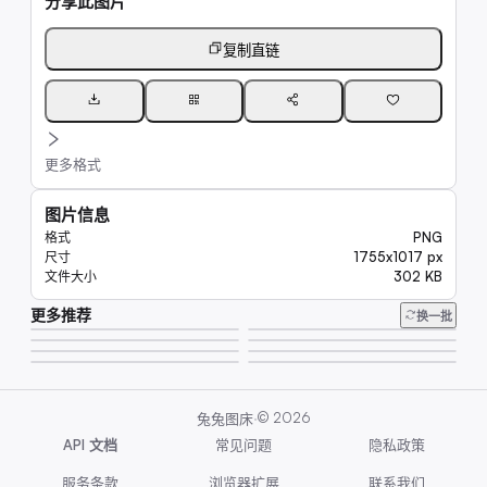
分享此图片
复制直链
更多格式
图片信息
PNG
格式
1755x1017 px
尺寸
302 KB
文件大小
更多推荐
6.7K
换一批
15K
25K
20K
20K
20K
7.8K
7.8K
·
©
2026
兔兔图床
API 文档
常见问题
隐私政策
服务条款
浏览器扩展
联系我们