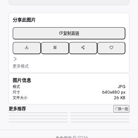
分享此图片
复制直链
更多格式
图片信息
JPG
格式
640x480 px
尺寸
26 KB
文件大小
更多推荐
16K
换一批
9.9K
23K
7.7K
6.6K
14K
15K
9.9K
·
©
2026