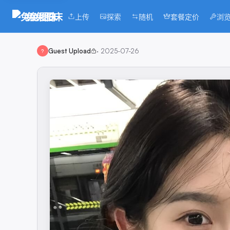
兔兔图床
上传
探索
随机
套餐定价
浏
Guest Upload
·
2025-07-26
?