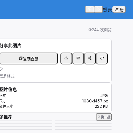
登录
注 册
244
次浏览
分享此图片
复制直链
更多格式
图片信息
JPG
格式
1080x1437 px
尺寸
222 KB
文件大小
多推荐
换一批