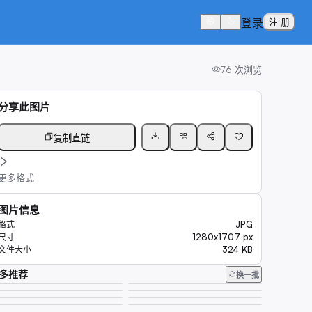
登录
注 册
76
次浏览
分享此图片
复制直链
更多格式
图片信息
JPG
格式
1280x1707 px
尺寸
324 KB
文件大小
多推荐
换一批