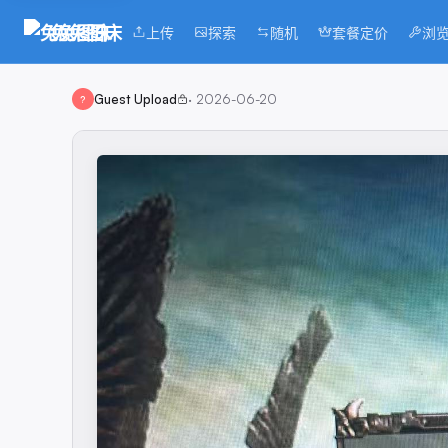
兔兔图床
上传
探索
随机
套餐定价
浏
Guest Upload
·
2026-06-20
?