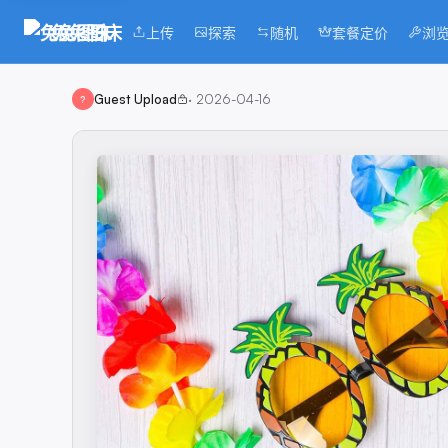
兔兔图床
上传
探索
随机
套餐定价
浏
Guest Upload
·
2026-04-16
?