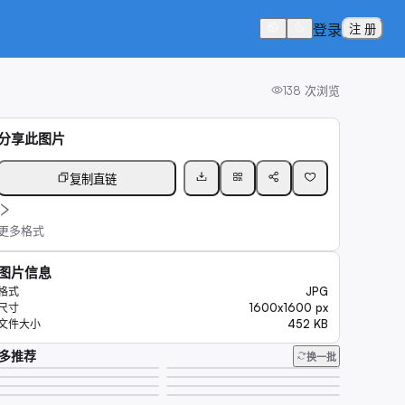
登录
注 册
138
次浏览
分享此图片
复制直链
更多格式
图片信息
JPG
格式
1600x1600 px
尺寸
452 KB
文件大小
多推荐
换一批