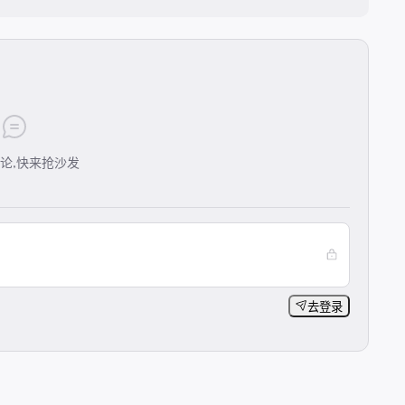
论,快来抢沙发
去登录