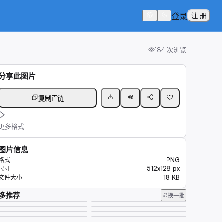
登录
注 册
184
次浏览
分享此图片
复制直链
更多格式
图片信息
PNG
格式
512x128 px
尺寸
18 KB
文件大小
多推荐
换一批