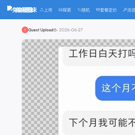
兔兔图床
上传
探索
随机
套餐定价
浏
Guest Upload
·
2026-06-27
?