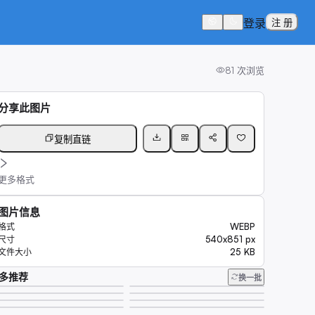
登录
注 册
81
次浏览
分享此图片
复制直链
更多格式
图片信息
WEBP
格式
540x851 px
尺寸
25 KB
文件大小
多推荐
换一批