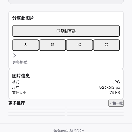
分享此图片
复制直链
更多格式
图片信息
JPG
格式
823x612 px
尺寸
74 KB
文件大小
更多推荐
6.6K
换一批
6.6K
6.6K
16K
7.4K
6.9K
63K
6.6K
·
©
2026
兔兔图床