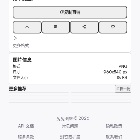
复制直链
更多格式
图片信息
PNG
格式
960x540 px
尺寸
18 KB
文件大小
更多推荐
7.8K
换一批
6.8K
8.1K
7.8K
9.8K
289K
9.1K
17K
·
©
2026
兔兔图床
API 文档
常见问题
隐私政策
服务条款
浏览器扩展
联系我们