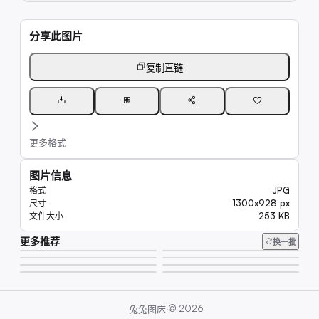
分享此图片
复制直链
更多格式
图片信息
JPG
格式
1300x928 px
尺寸
253 KB
文件大小
更多推荐
218K
换一批
29K
15K
23K
23K
6.6K
20K
8.1K
·
©
2026
兔兔图床