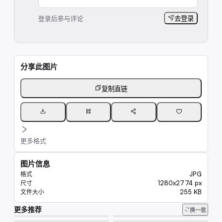
登录后参与评论
去登录
分享此图片
复制直链
更多格式
图片信息
JPG
格式
1280x2774 px
尺寸
255 KB
文件大小
更多推荐
7.5K
换一批
45K
23K
6.7K
6.6K
6.6K