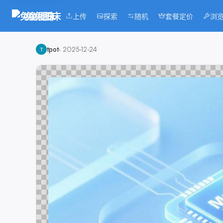
兔兔图床
上传
探索
随机
套餐定价
浏
tpot
·
2025-12-24
T