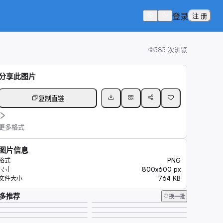
登录
注 册
383
次浏览
分享此图片
复制直链
更多格式
图片信息
PNG
格式
800x600 px
尺寸
764 KB
文件大小
多推荐
换一批