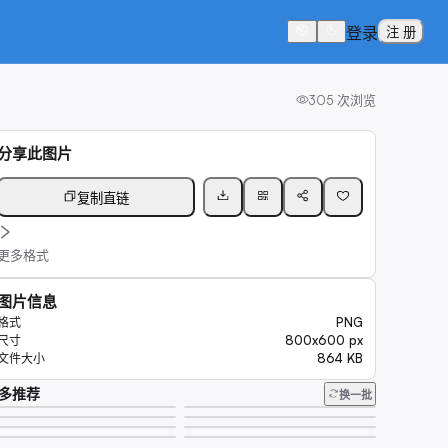
登录
注 册
305
次浏览
分享此图片
复制直链
更多格式
图片信息
PNG
格式
800x600 px
尺寸
864 KB
文件大小
多推荐
换一批