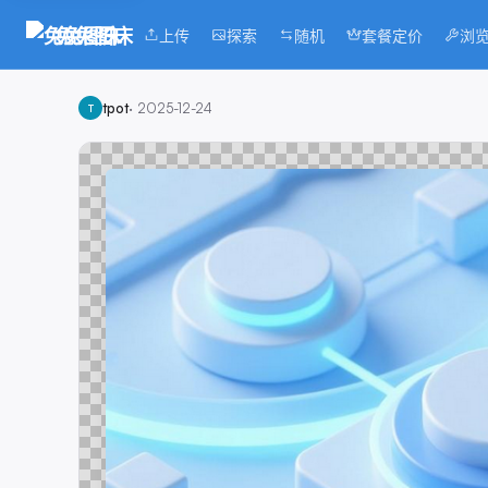
兔兔图床
上传
探索
随机
套餐定价
浏
tpot
·
2025-12-24
T