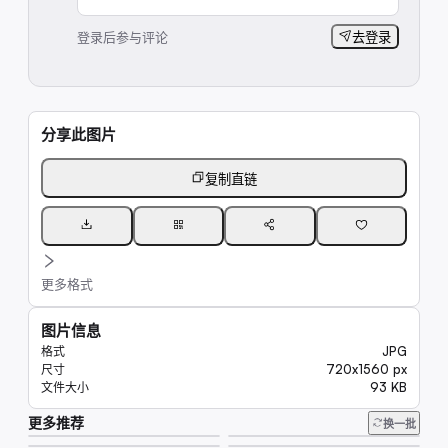
登录后参与评论
去登录
分享此图片
复制直链
更多格式
图片信息
JPG
格式
720x1560 px
尺寸
93 KB
文件大小
更多推荐
28K
换一批
20K
7.8K
6.6K
6.8K
11K