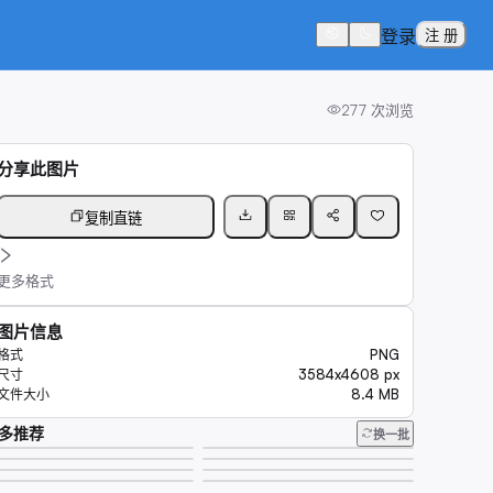
登录
注 册
277
次浏览
分享此图片
复制直链
更多格式
图片信息
PNG
格式
3584x4608 px
尺寸
8.4 MB
文件大小
多推荐
换一批