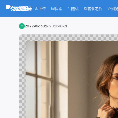
兔兔图床
上传
探索
随机
套餐定价
浏
2072956382
·
2025-10-21
2