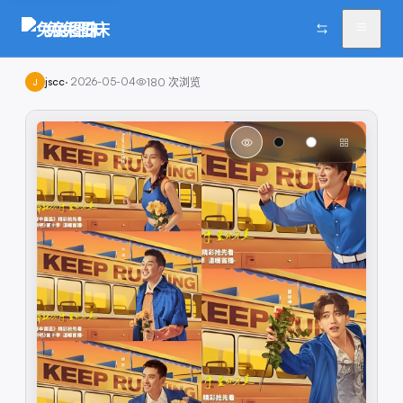
兔兔图床
jscc
·
2026-05-04
180
次浏览
J