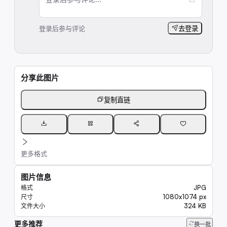
登录后参与评论
去登录
分享此图片
复制直链
更多格式
图片信息
JPG
格式
1080x1074 px
尺寸
324 KB
文件大小
更多推荐
11K
换一批
16K