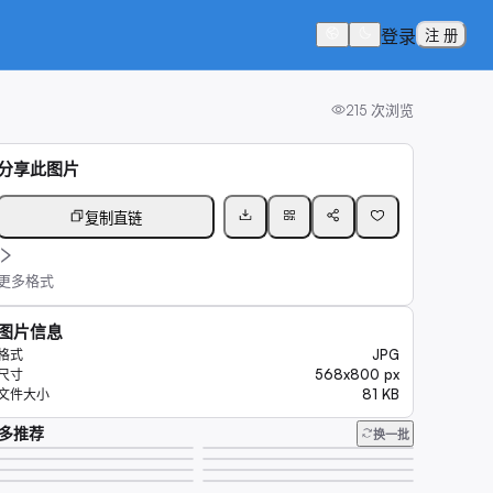
登录
注 册
215
次浏览
分享此图片
复制直链
更多格式
图片信息
JPG
格式
568x800 px
尺寸
81 KB
文件大小
多推荐
换一批