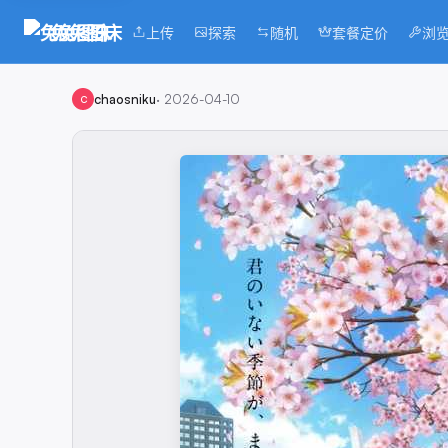
兔兔图床
上传
探索
随机
套餐定价
浏
chaosniku
·
2026-04-10
C