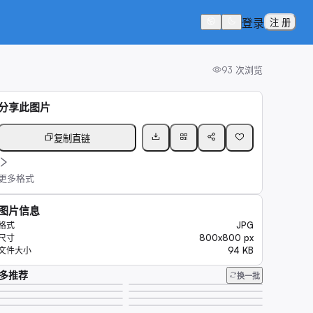
登录
注 册
93
次浏览
分享此图片
复制直链
更多格式
图片信息
JPG
格式
800x800 px
尺寸
94 KB
文件大小
多推荐
换一批