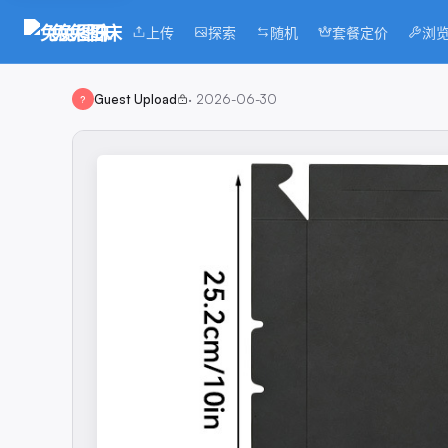
兔兔图床
上传
探索
随机
套餐定价
浏
Guest Upload
·
2026-06-30
?