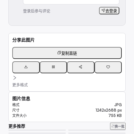
登录后参与评论
去登录
分享此图片
复制直链
更多格式
图片信息
JPG
格式
1242x2688 px
尺寸
755 KB
文件大小
更多推荐
8.8K
换一批
7.8K
20K
7.8K
7.8K
7.5K