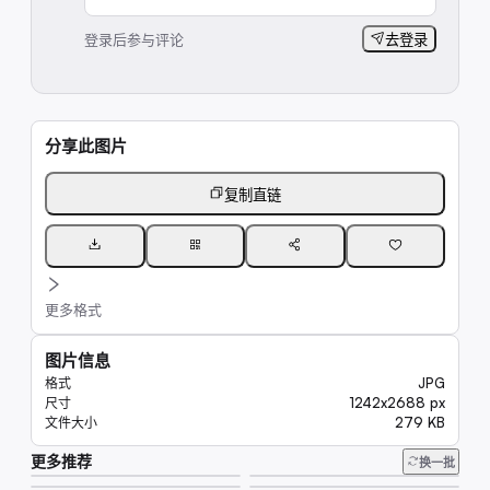
登录后参与评论
去登录
分享此图片
复制直链
更多格式
图片信息
JPG
格式
1242x2688 px
尺寸
279 KB
文件大小
更多推荐
45K
换一批
20K
8.8K
7.8K
9.8K
6.7K