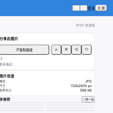
登录
注 册
159
次浏览
分享此图片
复制直链
更多格式
图片信息
JPG
格式
1124x2436 px
尺寸
388 KB
文件大小
多推荐
换一批