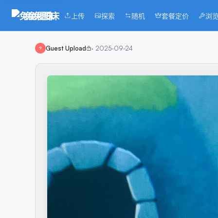
兔兔图床
上传
探索
随机
套餐定价
浏
Guest Upload
·
2025-09-24
?