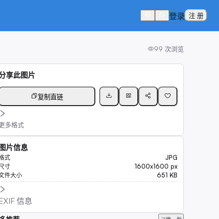
登录
注 册
99
次浏览
分享此图片
复制直链
更多格式
图片信息
JPG
格式
1600x1600 px
尺寸
651 KB
文件大小
EXIF 信息