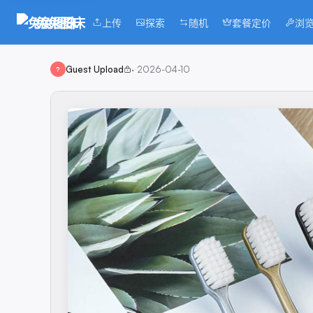
兔兔图床
上传
探索
随机
套餐定价
浏
Guest Upload
·
2026-04-10
?