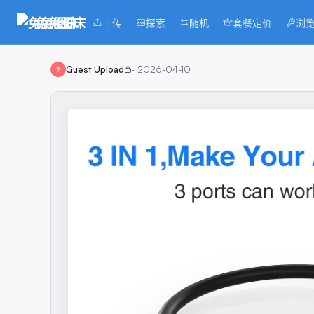
兔兔图床
上传
探索
随机
套餐定价
浏
Guest Upload
·
2026-04-10
?