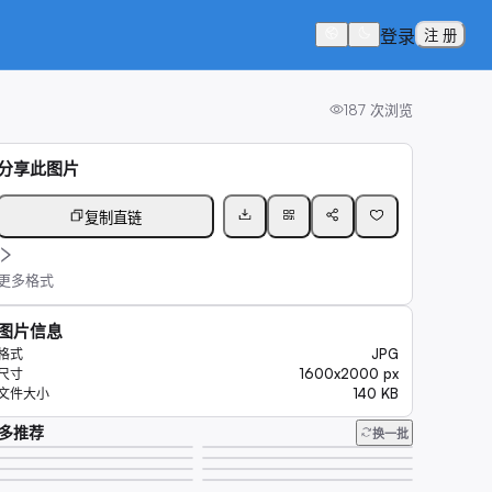
登录
注 册
187
次浏览
分享此图片
复制直链
更多格式
图片信息
JPG
格式
1600x2000 px
尺寸
140 KB
文件大小
多推荐
换一批